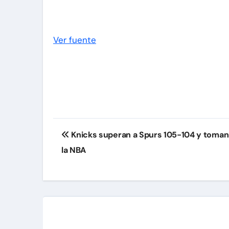
Ver fuente
Navegación
Knicks superan a Spurs 105-104 y toman v
de
la NBA
entradas