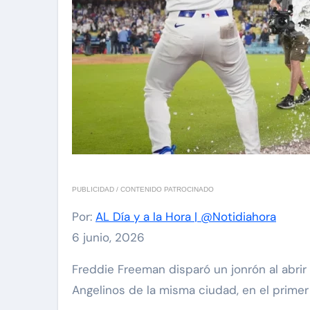
PUBLICIDAD / CONTENIDO PATROCINADO
Por:
AL Día y a la Hora | @Notidiahora
6 junio, 2026
Freddie Freeman disparó un jonrón al abrir la parte baja de la novena entrada, y los Dodgers de Los Ángeles superaron el miércoles a los
Angelinos de la misma ciudad, en el primer 