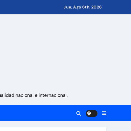
Jue. Ago 6th, 2026
 países
eves 6 de agosto 2026
namá
 La Guaira
lidad nacional e internacional.