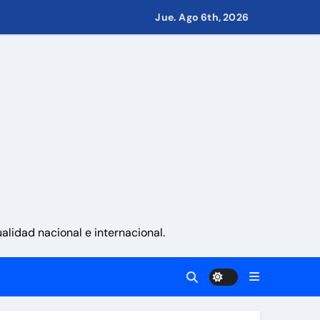
Jue. Ago 6th, 2026
namá
 La Guaira
gobierno
lidad nacional e internacional.
eves 6 de agosto 2026