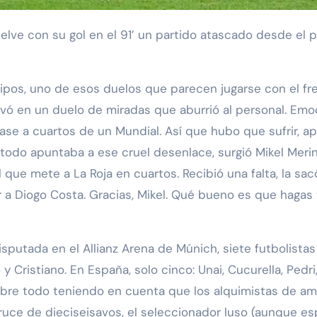
ipos, uno de esos duelos que parecen jugarse con el fr
ivó en un duelo de miradas que aburrió al personal. Emo
e a cuartos de un Mundial. Así que hubo que sufrir, apr
 todo apuntaba a ese cruel desenlace, surgió Mikel Merin
l que mete a La Roja en cuartos. Recibió una falta, la sa
ir a Diogo Costa. Gracias, Mikel. Qué bueno es que hagas 
isputada en el Allianz Arena de Múnich, siete futbolistas
 y Cristiano. En España, solo cinco: Unai, Cucurella, Ped
bre todo teniendo en cuenta que los alquimistas de a
cruce de dieciseisavos, el seleccionador luso (aunque es