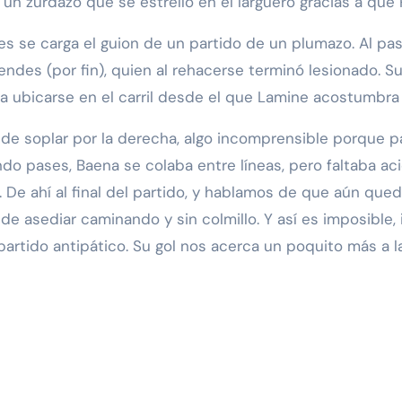
n zurdazo que se estrelló en el larguero gracias a que P
es se carga el guion de un partido de un plumazo. Al pa
ndes (por fin), quien al rehacerse terminó lesionado. Su
a ubicarse en el carril desde el que Lamine acostumbra 
on de soplar por la derecha, algo incomprensible porque
endo pases, Baena se colaba entre líneas, pero faltaba ac
 De ahí al final del partido, y hablamos de que aún que
de asediar caminando y sin colmillo. Y así es imposible,
rtido antipático. Su gol nos acerca un poquito más a la 