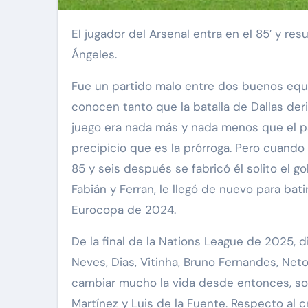
El jugador del Arsenal entra en el 85′ y resuelve con su gol en el 91’ un partido atascado desde el primer minuto. El viernes, cuartos en Los
Ángeles.
Fue un partido malo entre dos buenos equ
conocen tanto que la batalla de Dallas der
juego era nada más y nada menos que el pas
precipicio que es la prórroga. Pero cuando
85 y seis después se fabricó él solito el go
Fabián y Ferran, le llegó de nuevo para bat
Eurocopa de 2024.
De la final de la Nations League de 2025, d
Neves, Dias, Vitinha, Bruno Fernandes, Neto
cambiar mucho la vida desde entonces, so
Martínez y Luis de la Fuente. Respecto al 