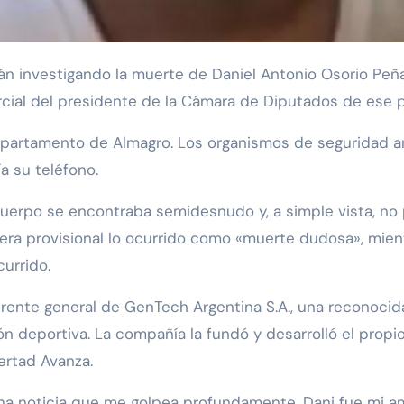
rcial del presidente de la Cámara de Diputados de ese 
partamento de Almagro. Los organismos de seguridad arri
a su teléfono.
 cuerpo se encontraba semidesnudo y, a simple vista, no 
manera provisional lo ocurrido como «muerte dudosa», mie
currido.
nte general de GenTech Argentina S.A., una reconocida
n deportiva. La compañía la fundó y desarrolló el prop
bertad Avanza.
na noticia que me golpea profundamente. Dani fue mi am