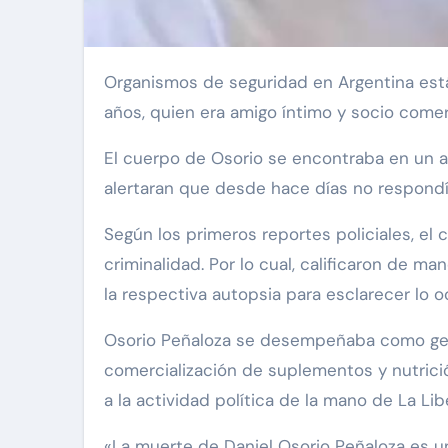
Organismos de seguridad en Argentina están investigando la muerte de Daniel Antonio Osorio Peñaloza, un empresario venezolano de 46
años, quien era amigo íntimo y socio come
El cuerpo de Osorio se encontraba en un a
alertaran que desde hace días no respondí
Según los primeros reportes policiales, el
criminalidad. Por lo cual, calificaron de 
la respectiva autopsia para esclarecer lo o
Osorio Peñaloza se desempeñaba como gere
comercialización de suplementos y nutrició
a la actividad política de la mano de La Li
«La muerte de Daniel Osorio Peñaloza es u