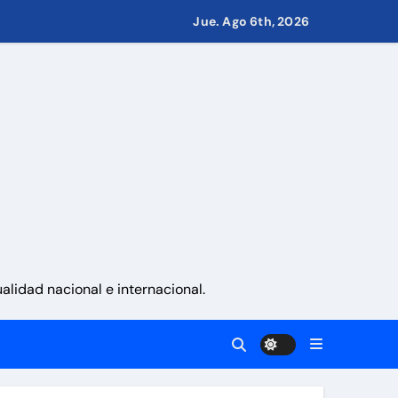
eves 6 de agosto 2026
Jue. Ago 6th, 2026
namá
 La Guaira
lidad nacional e internacional.
gobierno
 países