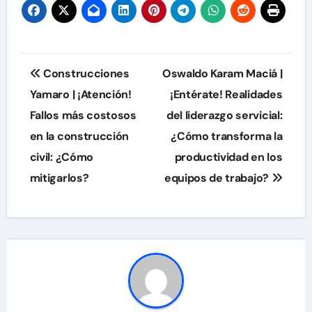
entradas
Navegación
Construcciones
Oswaldo Karam Maciá |
de
Yamaro | ¡Atención!
¡Entérate! Realidades
Fallos más costosos
del liderazgo servicial:
entradas
en la construcción
¿Cómo transforma la
civil: ¿Cómo
productividad en los
mitigarlos?
equipos de trabajo?