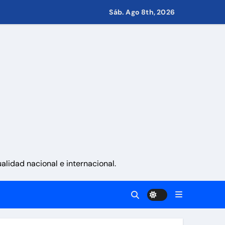
Sáb. Ago 8th, 2026
s de Condominio
pulsar propuestas desde las comunidades
a ayudar a las familias de Venezuela
sonas en una semana
lidad nacional e internacional.