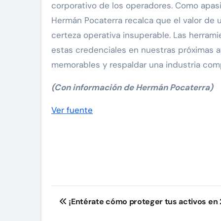
corporativo de los operadores. Como apasio
Hermán Pocaterra recalca que el valor de u
certeza operativa insuperable. Las herram
estas credenciales en nuestras próximas av
memorables y respaldar una industria comp
(Con información de Hermán Pocaterra)
Navegación
Ver fuente
de
entradas
Navegación
¡Entérate cómo proteger tus activos en 
de