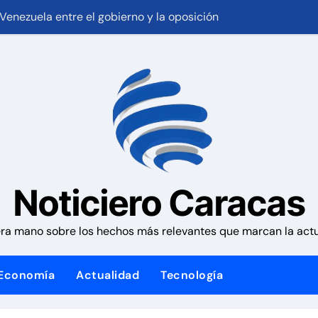
ra como presidente de Colombia para el periodo 2026-2030
nezuela con fecha valor lunes 10 de agosto de 2026
Plan Crediticio con Subsidio Directo en encuentro con Junta
 1,15%, con la vista puesta en el estrecho de Ormuz
ales activan el encuentro «Repensando a Venezuela» para im
 la presidencia desde la Casa de Nariño
y los futbolistas del Caracas Fútbol Club juntaron fuerzas par
Noticiero Caracas
an habitacional por sismos ha beneficiado a unas 2.000 per
ra mano sobre los hechos más relevantes que marcan la actua
 causa contra la exjuex Afiuni
Economía
Actualidad
Tecnología