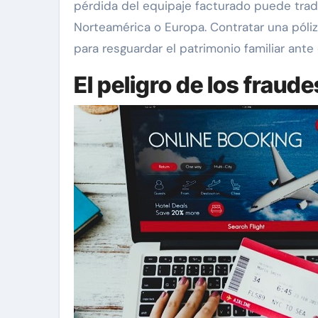
pérdida del equipaje facturado puede trad
Norteamérica o Europa. Contratar una póli
para resguardar el patrimonio familiar ante
El peligro de los fraud