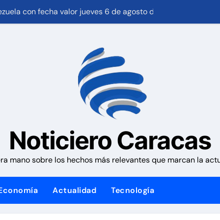
habilitados para familias del urbanismo Ana Victoria en La 
 0,73% tras acuerdo entre Irán y Omán sobre una nueva ruta
l nos respaldaron desde el primer momento tras terremotos 
as rehabilitadas en la parroquia Santa Rosalía de Caracas
recer un 0,8% en el segundo trimestre
enta en el Saime es suspendida por faltar a tres citas conse
estrecho de Ormuz podría concretarse esta semana
Noticiero Caracas
neladas de café verde rumbo a Italia
ra mano sobre los hechos más relevantes que marcan la actua
aración de 13.000 viviendas afectadas por los terremotos
Economía
Actualidad
Tecnología