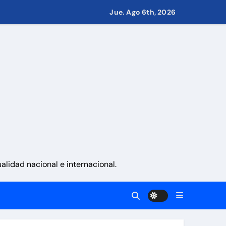
Guaira
Jue. Ago 6th, 2026
 en Ormuz
del 24J
cutivas
lidad nacional e internacional.