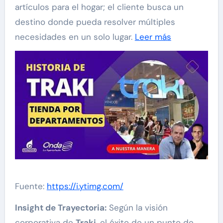
artículos para el hogar; el cliente busca un
destino donde pueda resolver múltiples
necesidades en un solo lugar.
Leer más
Fuente:
https://i.ytimg.com/
Insight de Trayectoria:
Según la visión
corporativa de
Traki
, el éxito de un punto de