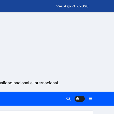
Vie. Ago 7th, 2026
 países
eves 6 de agosto 2026
namá
 La Guaira
lidad nacional e internacional.