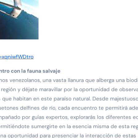
v=xqniwfWDtro
ntro con la fauna salvaje
nos venezolanos, una vasta llanura que alberga una bio
región y déjate maravillar por la oportunidad de observa
es que habitan en este paraíso natural. Desde majestuo
guetones delfines de río, cada encuentro te permitirá ade
ñado por guías expertos, explorarás los diferentes ec
rmitiéndote sumergirte en la esencia misma de esta reg
una oportunidad para presenciar la interacción de estas 