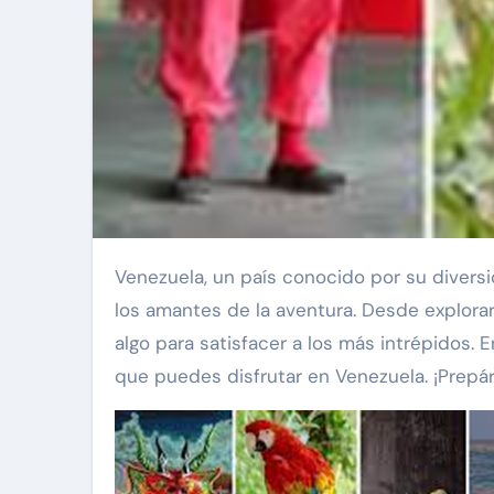
Venezuela, un país conocido por su diversidad geográfica y belleza natural, ofrece una amplia gama de tours extremos y de adrenalina para
los amantes de la aventura. Desde explora
algo para satisfacer a los más intrépidos.
que puedes disfrutar en Venezuela. ¡Prepára