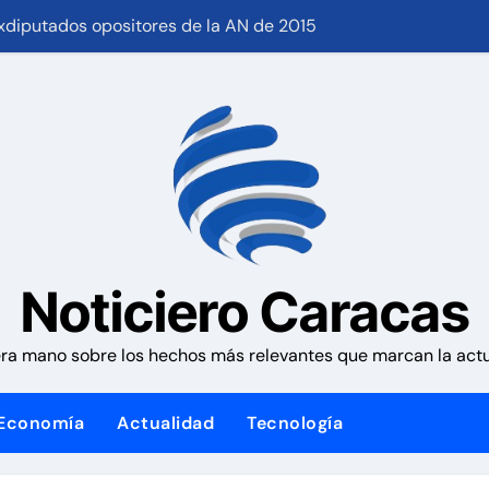
nezuela con fecha valor viernes 7 de agosto de 2026
os insta a la banca a financiar la agricultura familiar
café de «muy buena calidad» que está siendo exportado a 21
ones Meteorológicas para las próximas 24 horas, de este ju
 que no han sido atendidos
anuda sus operaciones de carga con primer vuelo desde Pa
Noticiero Caracas
 su casa
con cáncer que creó una escuelita para niños damnificados en
ra mano sobre los hechos más relevantes que marcan la actua
tico iniciado en Venezuela
Economía
Actualidad
Tecnología