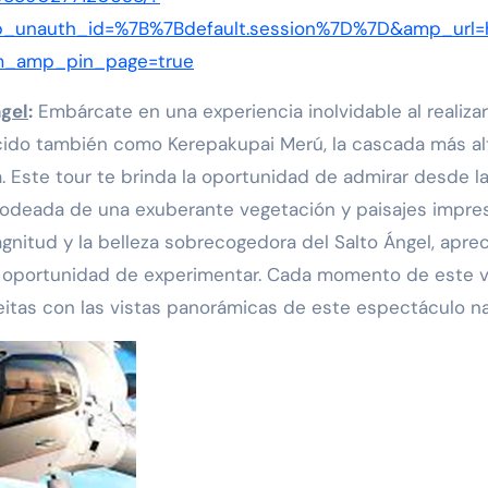
_unauth_id=%7B%7Bdefault.session%7D%7D&amp_url=
m_amp_pin_page=true
ngel
:
Embárcate en una experiencia inolvidable al realiz
cido también como Kerepakupai Merú, la cascada más al
 Este tour te brinda la oportunidad de admirar desde la
, rodeada de una exuberante vegetación y paisajes impre
 magnitud y la belleza sobrecogedora del Salto Ángel, ap
a oportunidad de experimentar. Cada momento de este v
itas con las vistas panorámicas de este espectáculo nat