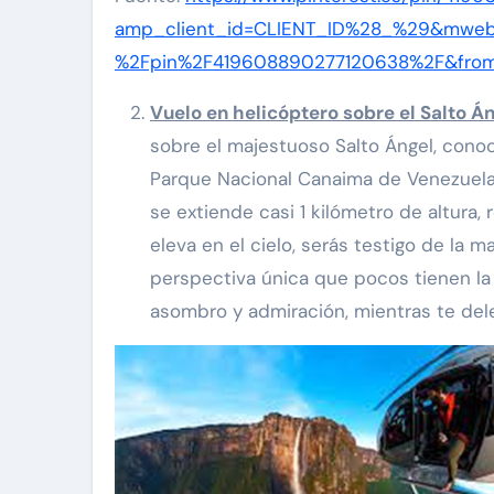
amp_client_id=CLIENT_ID%28_%29&mweb
%2Fpin%2F419608890277120638%2F&fro
Vuelo en helicóptero sobre el Salto Á
sobre el majestuoso Salto Ángel, cono
Parque Nacional Canaima de Venezuela.
se extiende casi 1 kilómetro de altura
eleva en el cielo, serás testigo de la
perspectiva única que pocos tienen l
asombro y admiración, mientras te dele