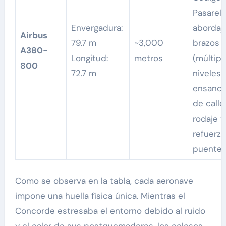
Pasarel
Envergadura:
abordaj
Airbus
79.7 m
~3,000
brazos
A380-
Longitud:
metros
(múltipl
800
72.7 m
niveles),
ensanc
de calle
rodaje y
refuerz
puentes
Como se observa en la tabla, cada aeronave
impone una huella física única. Mientras el
Concorde estresaba el entorno debido al ruido
y el calor de sus postquemadores, los colosos