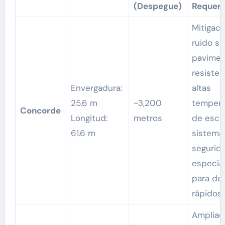
(Despegue)
Requeri
Mitigaci
ruido se
pavimen
resisten
Envergadura:
altas
25.6 m
~3,200
tempera
Concorde
Longitud:
metros
de esca
61.6 m
sistema
segurid
especia
para de
rápidos.
Ampliac