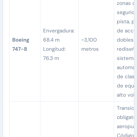
zonas d
segurid
pista, p
Envergadura:
de acce
Boeing
68.4 m
~3,100
dobles 
747-8
Longitud:
metros
rediseñ
76.3 m
sistema
automat
de clasi
de equi
alto vol
Transici
obligato
aeropue
Código F