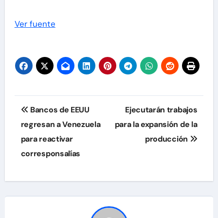
Ver fuente
Navegación
Bancos de EEUU
Ejecutarán trabajos
de
regresan a Venezuela
para la expansión de la
para reactivar
producción
entradas
corresponsalías