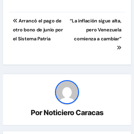
Navegación
Arrancó el pago de
“La inflación sigue alta,
de
otro bono de junio por
pero Venezuela
el Sistema Patria
comienza a cambiar”
entradas
Por
Noticiero Caracas