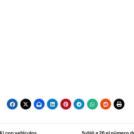
UU con vehículos
SubIó a 26 el número d