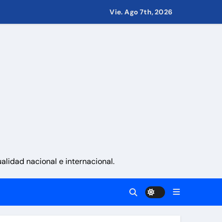
.000 millones
Vie. Ago 7th, 2026
 nacionalidad por parte de personas con vínculos familiares e
ciones con propósito»
ernes 7 de agosto 2026
lidad nacional e internacional.