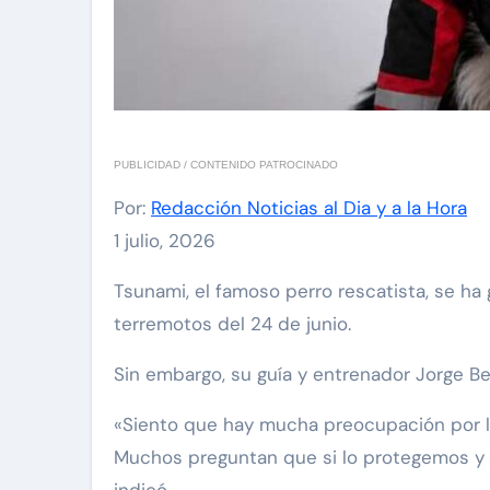
PUBLICIDAD / CONTENIDO PATROCINADO
Por:
Redacción Noticias al Dia y a la Hora
1 julio, 2026
Tsunami, el famoso perro rescatista, se ha ganado el corazón de los venezolanos por su ayuda en las labores de búsqueda tras los
terremotos del 24 de junio.
Sin embargo, su guía y entrenador Jorge B
«Siento que hay mucha preocupación por la
Muchos preguntan que si lo protegemos y l