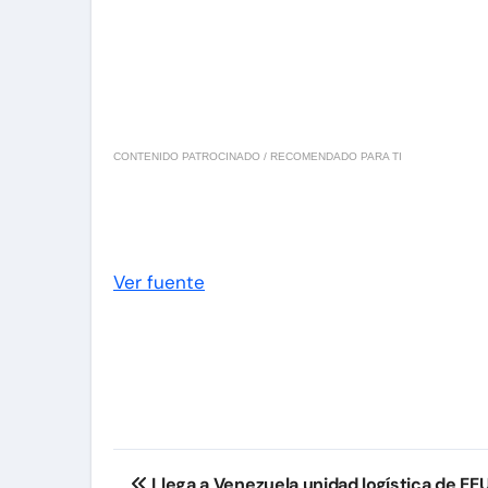
CONTENIDO PATROCINADO / RECOMENDADO PARA TI
Ver fuente
Navegación
Llega a Venezuela unidad logística de EE