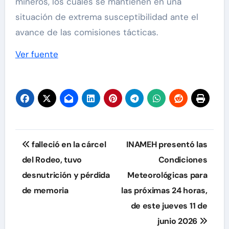
mineros, los cuales se mantienen en una
situación de extrema susceptibilidad ante el
avance de las comisiones tácticas.
Ver fuente
Navegación
falleció en la cárcel
INAMEH presentó las
de
del Rodeo, tuvo
Condiciones
desnutrición y pérdida
Meteorológicas para
entradas
de memoria
las próximas 24 horas,
de este jueves 11 de
junio 2026