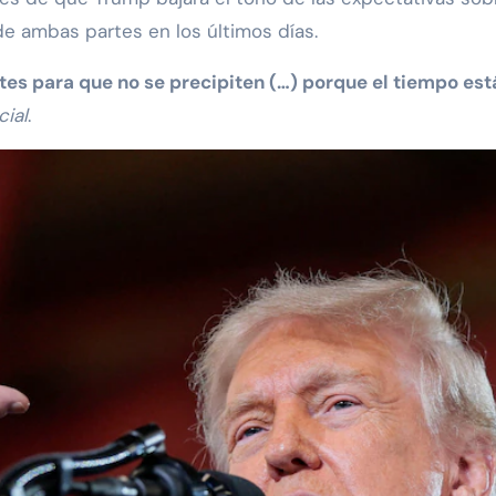
e ambas partes en los últimos días.
es para que no se precipiten (…) porque el tiempo est
cial
.