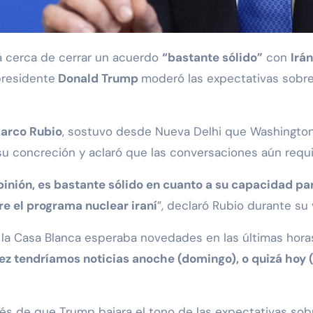
á cerca de cerrar un acuerdo
“bastante sólido”
con
Irán
presidente
Donald Trump
moderó las expectativas sobr
arco Rubio
, sostuvo desde Nueva Delhi que Washington
u concreción y aclaró que las conversaciones aún requie
inión, es bastante sólido en cuanto a su capacidad par
e el programa nuclear iraní
”, declaró Rubio durante su vi
la Casa Blanca esperaba novedades en las últimas horas,
z tendríamos noticias anoche (domingo), o quizá hoy (
és de que Trump bajara el tono de las expectativas sob