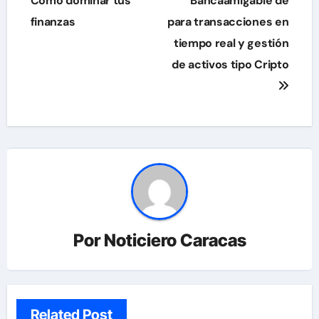
Como dominar tus
Bancaamigable de
entradas
finanzas
para transacciones en
tiempo real y gestión
de activos tipo Cripto
Por
Noticiero Caracas
Related Post