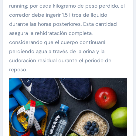
running; por cada kilogramo de peso perdido, el
corredor debe ingerir 1.5 litros de líquido
durante las horas posteriores. Esta cantidad
asegura la rehidratación completa,
considerando que el cuerpo continuará
perdiendo agua a través de la orina y la
sudoración residual durante el periodo de
reposo.