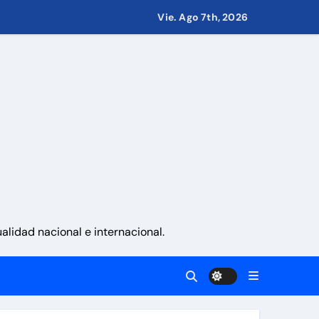
.000 millones
Vie. Ago 7th, 2026
 nacionalidad por parte de personas con vínculos familiares e
ciones con propósito»
ernes 7 de agosto 2026
lidad nacional e internacional.