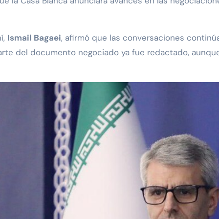
e la Casa Blanca anunciara avances en las negociacione
í,
Ismail Bagaei
, afirmó que las conversaciones continú
 parte del documento negociado ya fue redactado, aunq