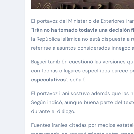
El portavoz del Ministerio de Exteriores ira
“
Irán no ha tomado todavía una decisión f
la República Islámica no está dispuesta a r
referirse a asuntos considerados innegocia
Bagaei también cuestionó las versiones qu
con fechas o lugares específicos carece por
especulativos
”, señaló.
El portavoz iraní sostuvo además que las 
Según indicó, aunque buena parte del text
durante el diálogo.
Fuentes iraníes citadas por medios estata
memorando de entendimiento entre ambas