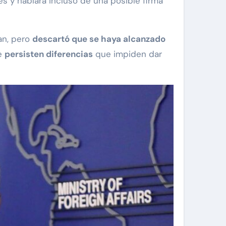
s y hablara incluso de una posible firma
an, pero
descartó que se haya alcanzado
ue
persisten diferencias
que impiden dar