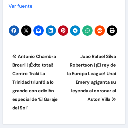
Navegación
Ver fuente
de
entradas
Navegación
Antonio Chambra
Joao Rafael Silva
de
Brouri | ¡Éxito total!
Robertson | ¡El rey de
Centro Traki La
la Europa League! Unai
entradas
Trinidad triunfó a lo
Emery agiganta su
grande con edición
leyenda al coronar al
especial de ‘El Garaje
Aston Villa
del Sol’