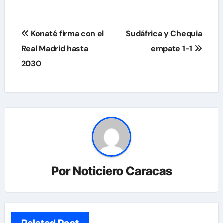
Navegación
Konaté firma con el
Sudáfrica y Chequia
de
Real Madrid hasta
empate 1-1
2030
entradas
Por
Noticiero Caracas