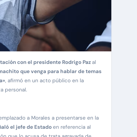
tación con el presidente Rodrigo Paz
al
 machito que venga para hablar de temas
a»
, afirmó en un acto público en la
a personal.
 emplazado a Morales a presentarse en la
ñaló el jefe de Estado
en referencia al
ión que lo acusa de trata agravada de