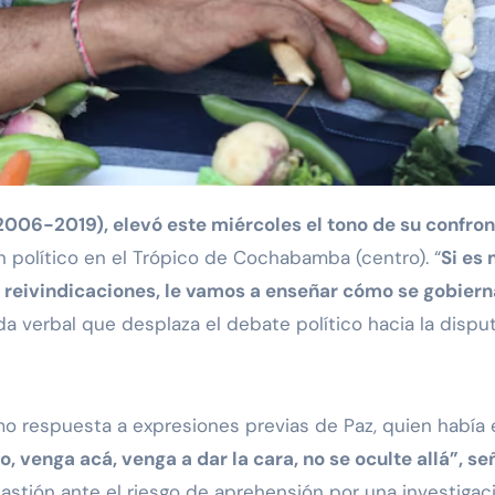
2006-2019), elevó este miércoles el tono de su confron
n político en el Trópico de Cochabamba (centro). “
Si es
 reivindicaciones, le vamos a enseñar cómo se gobiern
a verbal que desplaza el debate político hacia la disput
omo respuesta a expresiones previas de Paz, quien había
, venga acá, venga a dar la cara, no se oculte allá”, se
astión ante el riesgo de aprehensión por una investigac