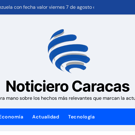
nezuela con fecha valor viernes 7 de agosto de 2026
os insta a la banca a financiar la agricultura familiar
café de «muy buena calidad» que está siendo exportado a 21
ones Meteorológicas para las próximas 24 horas, de este ju
 que no han sido atendidos
anuda sus operaciones de carga con primer vuelo desde Pa
 su casa
Noticiero Caracas
con cáncer que creó una escuelita para niños damnificados en
ra mano sobre los hechos más relevantes que marcan la actua
tico iniciado en Venezuela
Economía
Actualidad
Tecnología