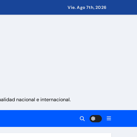
Vie. Ago 7th, 2026
 países
eves 6 de agosto 2026
namá
 La Guaira
lidad nacional e internacional.