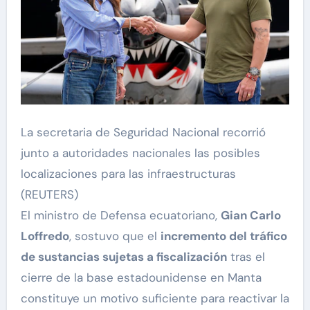
La secretaria de Seguridad Nacional recorrió
junto a autoridades nacionales las posibles
localizaciones para las infraestructuras
(REUTERS)
El ministro de Defensa ecuatoriano,
Gian Carlo
Loffredo
, sostuvo que el
incremento del tráfico
de sustancias sujetas a fiscalización
tras el
cierre de la base estadounidense en Manta
constituye un motivo suficiente para reactivar la