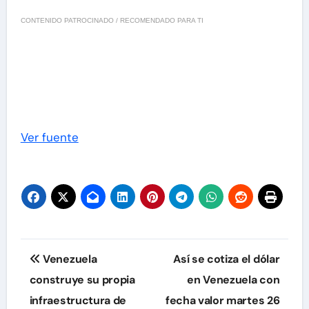
CONTENIDO PATROCINADO / RECOMENDADO PARA TI
Ver fuente
Navegación
Venezuela
Así se cotiza el dólar
de
construye su propia
en Venezuela con
infraestructura de
fecha valor martes 26
entradas