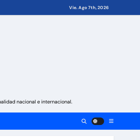
Vie. Ago 7th, 2026
 países
eves 6 de agosto 2026
namá
lidad nacional e internacional.
a