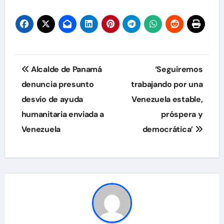
Navegación
Alcalde de Panamá
‘Seguiremos
de
denuncia presunto
trabajando por una
desvío de ayuda
Venezuela estable,
entradas
humanitaria enviada a
próspera y
Venezuela
democrática’