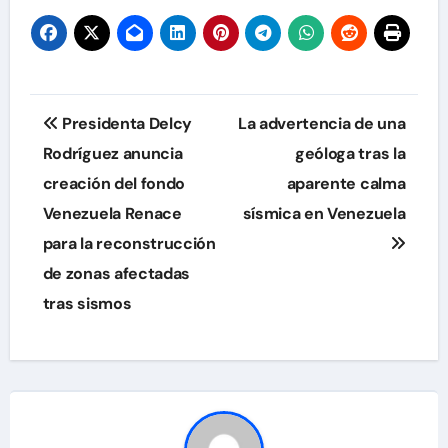
Navegación
Presidenta Delcy
La advertencia de una
de
Rodríguez anuncia
geóloga tras la
creación del fondo
aparente calma
entradas
Venezuela Renace
sísmica en Venezuela
para la reconstrucción
de zonas afectadas
tras sismos