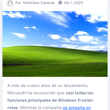
Por
Noticiero Caracas
Dic 1, 2025
A más de cuatro años de su lanzamiento,
Microsoft ha reconocido que
casi todas las
funciones principales de Windows 11 están
rotas
. Mientras la compañía
se empeña en