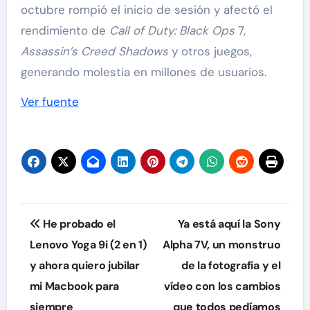
octubre rompió el inicio de sesión y afectó el
rendimiento de
Call of Duty: Black Ops
7,
Assassin’s Creed Shadows
y otros juegos,
generando molestia en millones de usuarios.
Ver fuente
Navegación
He probado el
Ya está aquí la Sony
de
Lenovo Yoga 9i (2 en 1)
Alpha 7V, un monstruo
y ahora quiero jubilar
de la fotografía y el
entradas
mi Macbook para
vídeo con los cambios
siempre
que todos pedíamos