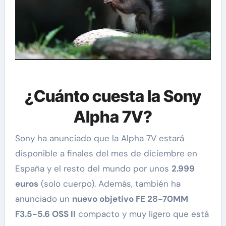
¿Cuánto cuesta la Sony
Alpha 7V?
Sony ha anunciado que la Alpha 7V estará
disponible a finales del mes de diciembre en
España y el resto del mundo por unos
2.999
euros
(solo cuerpo). Además, también ha
anunciado un
nuevo objetivo FE 28-70MM
F3.5-5.6 OSS II
compacto y muy ligero que está