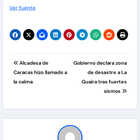
Ver fuente
Navegación
Alcadesa de
Gobierno declara zona
de
Caracas hizo llamado a
de desastre a La
la calma
Guaira tras fuertes
entradas
sismos