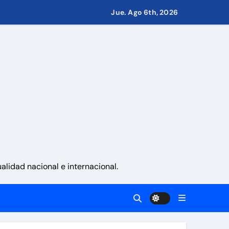
Jue. Ago 6th, 2026
 países
eves 6 de agosto 2026
namá
 La Guaira
lidad nacional e internacional.