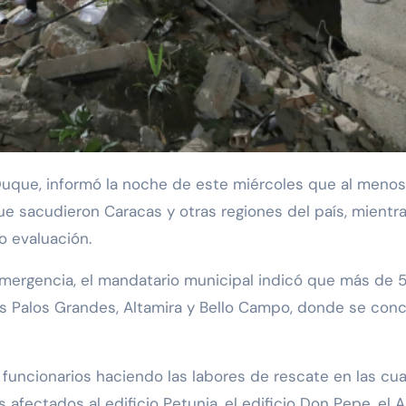
e sacudieron Caracas y otras regiones del país, mientr
 evaluación.
mergencia, el mandatario municipal indicó que más de 50
 Palos Grandes, Altamira y Bello Campo, donde se con
ncionarios haciendo las labores de rescate en las cuat
afectados al edificio Petunia, el edificio Don Pepe, el A