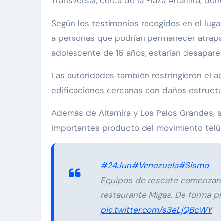
Transversal, cerca de la Plaza Altamira, do
Según los testimonios recogidos en el lugar
a personas que podrían permanecer atrapad
adolescente de 16 años, estarían desapar
Las autoridades también restringieron el a
edificaciones cercanas con daños estructu
Además de Altamira y Los Palos Grandes, s
importantes producto del movimiento telúr
#24Jun
#Venezuela
#Sismo
Equipos de rescate comenzaron
restaurante Migas. De forma pr
pic.twitter.com/s3eLjQBcWY