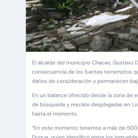
El alcalde del municipio Chacao, Gustavo Duque, informó la noche de este miércoles que al menos cuatro edificaciones colapsaron como
consecuencia de los fuertes terremotos qu
daños de consideración y permanecen bajo
En un balance ofrecido desde la zona de e
de búsqueda y rescate desplegadas en Los
hasta el momento.
“En este momento tenemos a más de 500 fu
Duque, quien identificó entre los inmuebles 