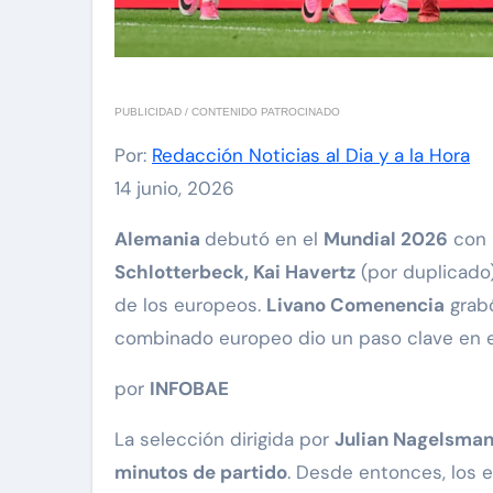
PUBLICIDAD / CONTENIDO PATROCINADO
Por:
Redacción Noticias al Dia y a la Hora
14 junio, 2026
Alemania
debutó en el
Mundial 2026
con
Schlotterbeck, Kai Havertz
(por duplicado
de los europeos.
Livano Comenencia
grabó
combinado europeo dio un paso clave en e
por
INFOBAE
La selección dirigida por
Julian Nagelsma
minutos de partido
. Desde entonces, los 