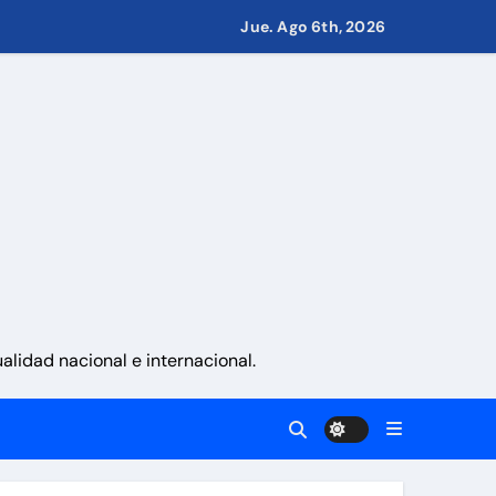
Jue. Ago 6th, 2026
igos
Guaira
 en Ormuz
del 24J
lidad nacional e internacional.
gobierno