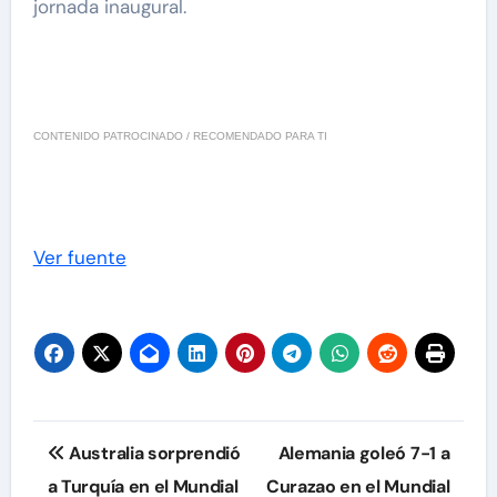
jornada inaugural.
CONTENIDO PATROCINADO / RECOMENDADO PARA TI
Ver fuente
Navegación
Australia sorprendió
Alemania goleó 7-1 a
de
a Turquía en el Mundial
Curazao en el Mundial