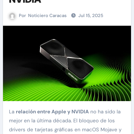
Por
Noticiero Caracas
Jul 15, 2025
La
relación entre Apple y NVIDIA
no ha sido la
mejor en la última década. El bloqueo de los
drivers de tarjetas gráficas en macOS Mojave y