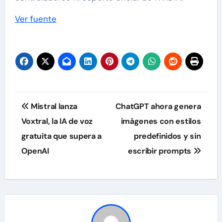
Ver fuente
Navegación
Mistral lanza
ChatGPT ahora genera
de
Voxtral, la IA de voz
imágenes con estilos
gratuita que supera a
predefinidos y sin
entradas
OpenAI
escribir prompts