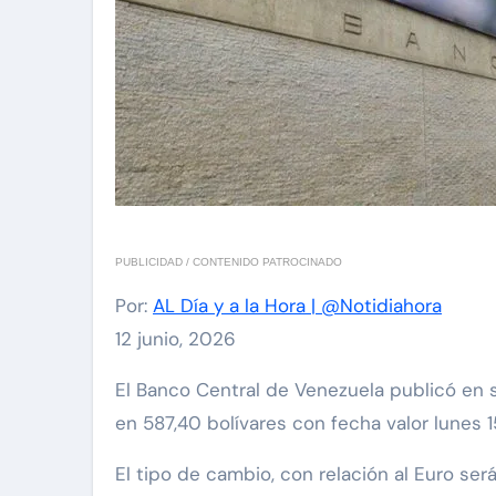
PUBLICIDAD / CONTENIDO PATROCINADO
Por:
AL Día y a la Hora | @Notidiahora
12 junio, 2026
El Banco Central de Venezuela publicó en sus redes sociales al cierre de la jornada de este viernes 12 de junio de 2026, el dólar se cotizará
en 587,40 bolívares con fecha valor lunes 1
El tipo de cambio, con relación al Euro ser