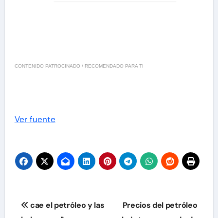
CONTENIDO PATROCINADO / RECOMENDADO PARA TI
Ver fuente
Navegación
cae el petróleo y las
Precios del petróleo