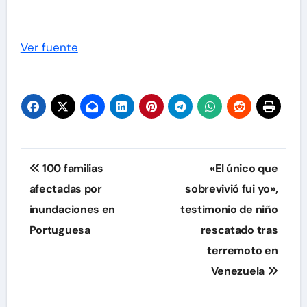
Ver fuente
Navegación
100 familias
«El único que
de
afectadas por
sobrevivió fui yo»,
inundaciones en
testimonio de niño
entradas
Portuguesa
rescatado tras
terremoto en
Venezuela