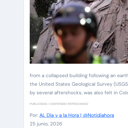
from a collapsed building following an ea
the United States Geological Survey (USGS) 
by several aftershocks, was also felt in C
PUBLICIDAD / CONTENIDO PATROCINADO
Por:
AL Día y a la Hora | @Notidiahora
25 junio, 2026