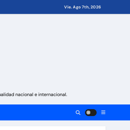
Vie. Ago 7th, 2026
de 70 años
combros tras los terremotos
en La Guaira
namente sobre los avances alcanzado
lidad nacional e internacional.
a