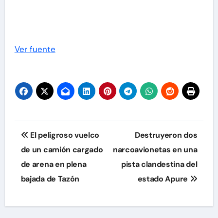
Ver fuente
Navegación
El peligroso vuelco
Destruyeron dos
de
de un camión cargado
narcoavionetas en una
de arena en plena
pista clandestina del
entradas
bajada de Tazón
estado Apure