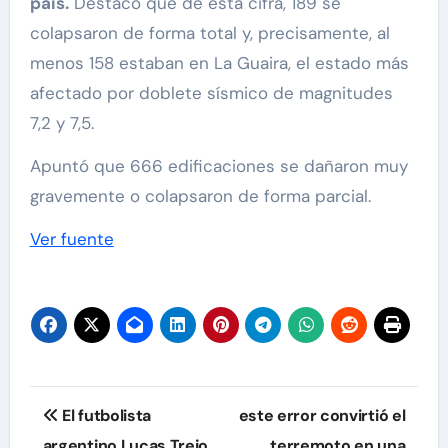
país.
Destacó que de esta cifra, 189 se
colapsaron de forma total y, precisamente, al
menos 158 estaban en La Guaira, el estado más
afectado por doblete sísmico de magnitudes
7,2 y 7,5.
Apuntó que 666 edificaciones se dañaron muy
gravemente o colapsaron de forma parcial.
Ver fuente
Navegación
El futbolista
este error convirtió el
de
argentino Lucas Trejo
terremoto en una