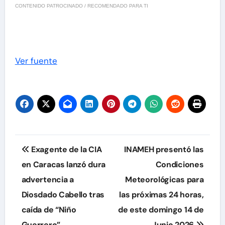
CONTENIDO PATROCINADO / RECOMENDADO PARA TI
Ver fuente
Navegación
Exagente de la CIA
INAMEH presentó las
de
en Caracas lanzó dura
Condiciones
advertencia a
Meteorológicas para
entradas
Diosdado Cabello tras
las próximas 24 horas,
caída de “Niño
de este domingo 14 de
Guerrero”
Junio 2026