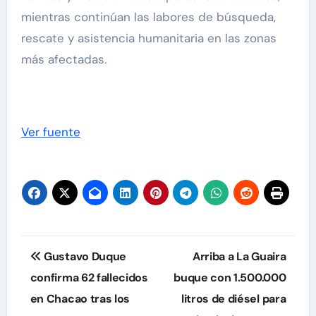
mientras continúan las labores de búsqueda,
rescate y asistencia humanitaria en las zonas
más afectadas.
Ver fuente
Navegación
Gustavo Duque
Arriba a La Guaira
de
confirma 62 fallecidos
buque con 1.500.000
en Chacao tras los
litros de diésel para
entradas