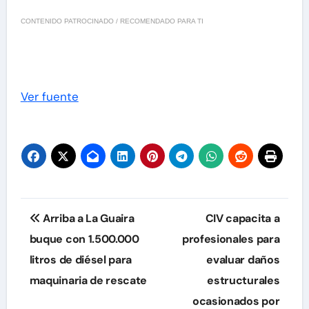
CONTENIDO PATROCINADO / RECOMENDADO PARA TI
Ver fuente
Navegación
Arriba a La Guaira
CIV capacita a
de
buque con 1.500.000
profesionales para
litros de diésel para
evaluar daños
entradas
maquinaria de rescate
estructurales
ocasionados por