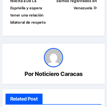
de
felicita a De La
sismos registrados en
Espriella y espera
Venezuela
entradas
tener una relación
bilateral de respeto
Por
Noticiero Caracas
Related Post