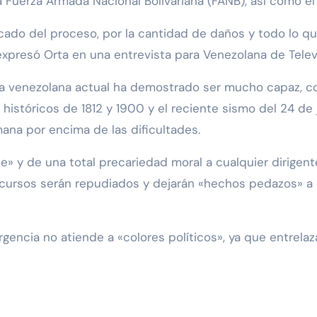
la Fuerza Armada Nacional Bolivariana (FANB), así como el
ado del proceso, por la cantidad de daños y todo lo 
 expresó Orta en una entrevista para Venezolana de Telev
nía venezolana actual ha demostrado ser mucho capaz, co
stóricos de 1812 y 1900 y el reciente sismo del 24 de ju
mana por encima de las dificultades.
ble» y de una total precariedad moral a cualquier dirige
iscursos serán repudiados y dejarán «hechos pedazos» a
rgencia no atiende a «colores políticos», ya que entre