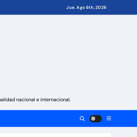
Jue. Ago 6th, 2026
Guaira
 en Ormuz
del 24J
cutivas
lidad nacional e internacional.