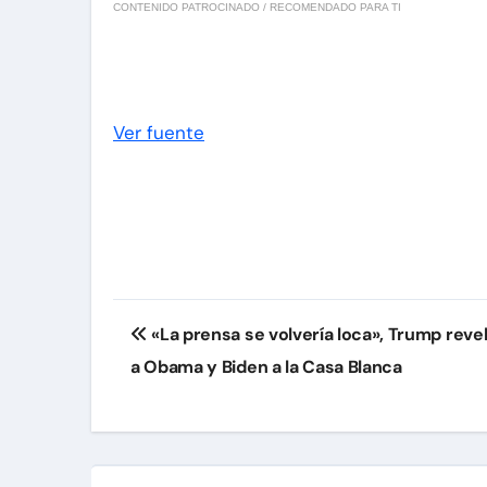
CONTENIDO PATROCINADO / RECOMENDADO PARA TI
Ver fuente
Navegación
«La prensa se volvería loca», Trump revela
de
a Obama y Biden a la Casa Blanca
entradas