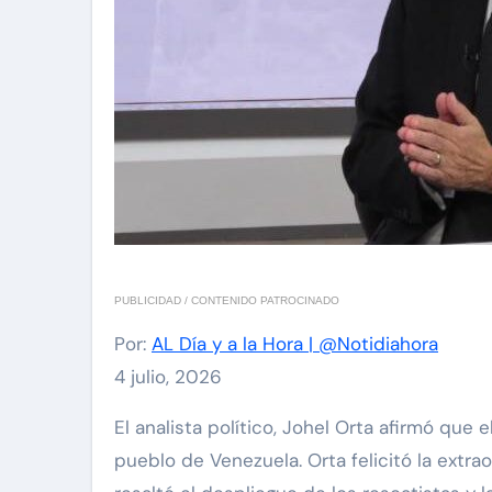
PUBLICIDAD / CONTENIDO PATROCINADO
Por:
AL Día y a la Hora | @Notidiahora
4 julio, 2026
El analista político, Johel Orta afirmó que el ejemplo de humanismo demostrado ante la reciente tragedia sísmica evidencia la grandeza del
pueblo de Venezuela. Orta felicitó la extra