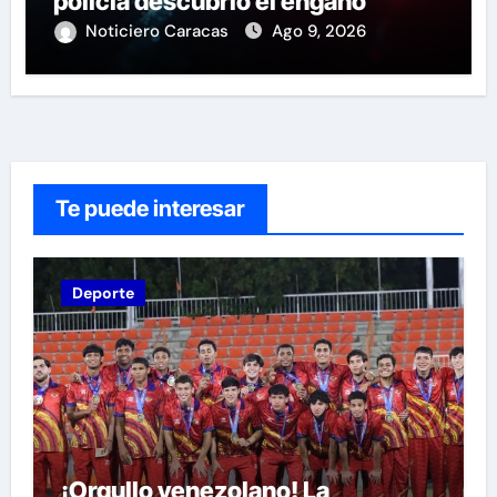
policía descubrió el engaño
Noticiero Caracas
Ago 9, 2026
Te puede interesar
Deporte
¡Orgullo venezolano! La