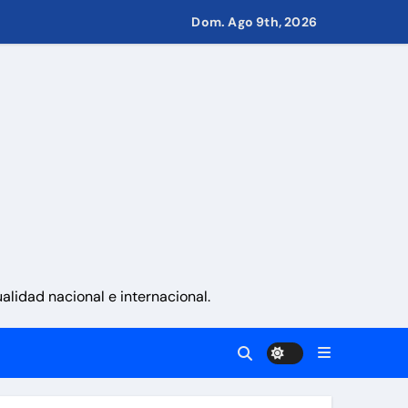
Dom. Ago 9th, 2026
d
 Eléctricos
retirar las restricciones
nito
via
lidad nacional e internacional.