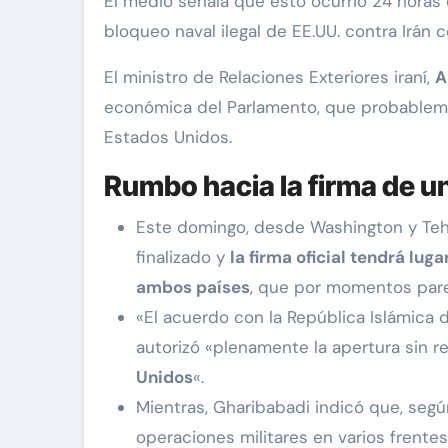
El medio señala que esto ocurrió 24 hora
bloqueo naval ilegal de EE.UU. contra Irá
El ministro de Relaciones Exteriores iraní,
A
económica del Parlamento, que probable
Estados Unidos.
Rumbo hacia la firma de u
Este domingo, desde Washington y Teh
finalizado y
la firma oficial tendrá luga
ambos países
, que por momentos par
«El acuerdo con la República Islámica d
autorizó «plenamente la apertura sin r
Unidos
«.
Mientras, Gharibabadi indicó que, según
operaciones militares en varios frentes