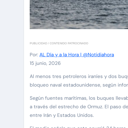
PUBLICIDAD / CONTENIDO PATROCINADO
Por:
AL Día y a la Hora | @Notidiahora
15 junio, 2026
Al menos tres petroleros iraníes y dos buques de carga que transportaban productos de primera necesidad han logrado atravesar el
bloqueo naval estadounidense, según info
Según fuentes marítimas, los buques llev
a través del estrecho de Ormuz. El paso d
entre Irán y Estados Unidos.