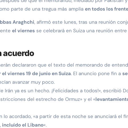
s después de que el memorando, mediado por Pakistán y
n como parte de una tregua más amplia
en todos los frente
bbas Araghchi
, afirmó este lunes, tras una reunión co
mente
el viernes
se celebrará en Suiza una reunión entre 
n acuerdo
erán declararon que el texto del memorando de entend
r el viernes 19 de junio en Suiza
. El anuncio pone fin a
se
ecían avanzar muy poco.
e Irán ya es un hecho. ¡Felicidades a todos!», escribió D
estricciones del estrecho de Ormuz» y el «
levantamiento
 lo acordado, «a partir de esta noche se anunciará el fin
,
incluido el Líbano
«.