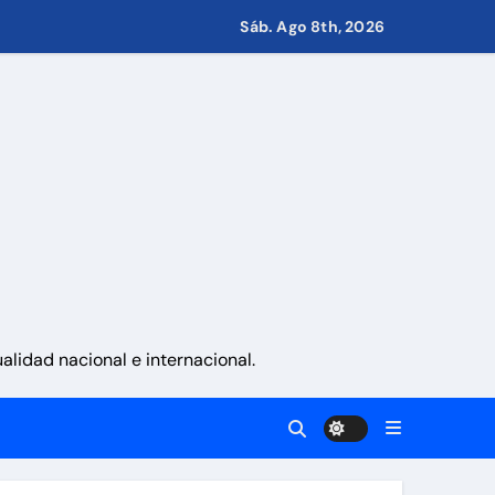
Sáb. Ago 8th, 2026
s de Condominio
pulsar propuestas desde las comunidades
a ayudar a las familias de Venezuela
lidad nacional e internacional.
sonas en una semana