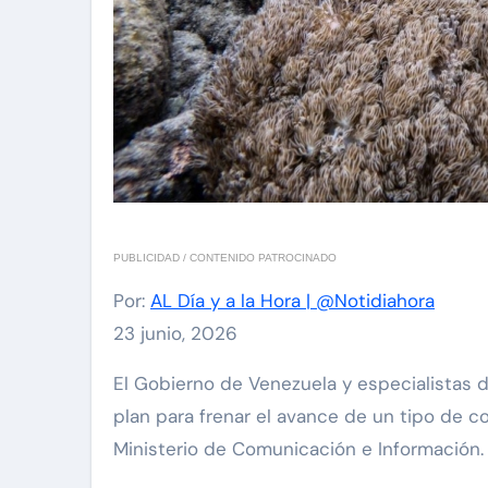
PUBLICIDAD / CONTENIDO PATROCINADO
Por:
AL Día y a la Hora | @Notidiahora
23 junio, 2026
El Gobierno de Venezuela y especialistas de la Organización de las Naciones Unidas para la Alimentación y la Agricultura (FAO) activaron un
plan para frenar el avance de un tipo de 
Ministerio de Comunicación e Información.