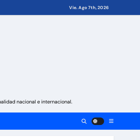
Vie. Ago 7th, 2026
de 70 años
combros tras los terremotos
en La Guaira
namente sobre los avances alcanzado
lidad nacional e internacional.
a