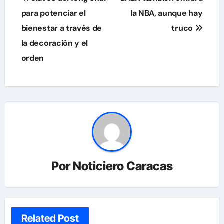
de
para potenciar el
la NBA, aunque hay
bienestar a través de
truco
entradas
la decoración y el
orden
Por
Noticiero Caracas
Related Post