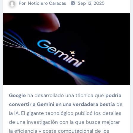
Por
Noticiero Caracas
Sep 12, 2025
Google
ha desarrollado una técnica que
podría
convertir a Gemini en una verdadera bestia
de
la IA. El gigante tecnológico publicó los detalles
de una investigación con la que busca mejorar
la eficiencia y coste computacional de los