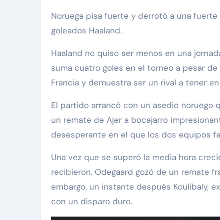
Noruega pisa fuerte y derrotó a una fuerte selección de Senegal que sumó su segunda derrota esta vez 3-2 sufriendo un doblete del
goleados Haaland.
Haaland no quiso ser menos en una jornada
suma cuatro goles en el torneo a pesar de e
Francia y demuestra ser un rival a tener e
El partido arrancó con un asedio noruego q
un remate de Ajer a bocajarro impresionante
desesperante en el que los dos equipos fa
Una vez que se superó la media hora creci
recibieron. Odegaard gozó de un remate fr
embargo, un instante después Koulibaly, e
con un disparo duro.