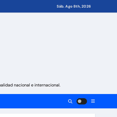
Sáb. Ago 8th, 2026
s de Condominio
pulsar propuestas desde las comunidades
a ayudar a las familias de Venezuela
lidad nacional e internacional.
sonas en una semana