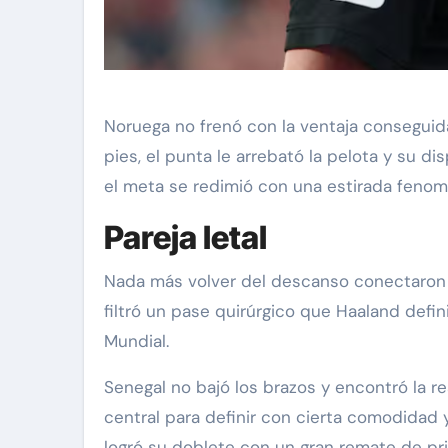
Noruega no frenó con la ventaja conseguid
pies, el punta le arrebató la pelota y su d
el meta se redimió con una estirada fenom
Pareja letal
Nada más volver del descanso conectaron l
filtró un pase quirúrgico que Haaland defin
Mundial.
Senegal no bajó los brazos y encontró la rea
central para definir con cierta comodidad
logró su doblete con un gran remate de pri