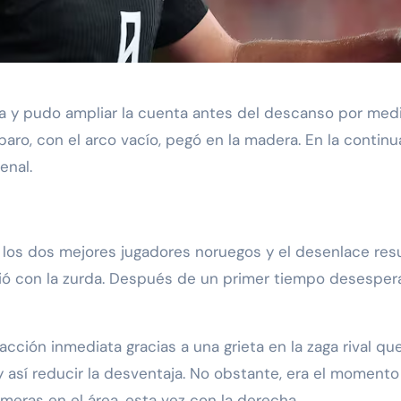
a y pudo ampliar la cuenta antes del descanso por med
isparo, con el arco vacío, pegó en la madera. En la cont
enal.
os dos mejores jugadores noruegos y el desenlace resu
ió con la zurda. Después de un primer tiempo desesperant
cción inmediata gracias a una grieta en la zaga rival que 
 y así reducir la desventaja. No obstante, era el momen
meras en el área, esta vez con la derecha.