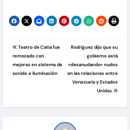
Navegación
Teatro de Catia fue
Rodríguez dijo que su
de
remozado con
gobierno está
mejoras en sistema de
«desanudando» nudos
entradas
sonido e iluminación
en las relaciones entre
Venezuela y Estados
Unidos