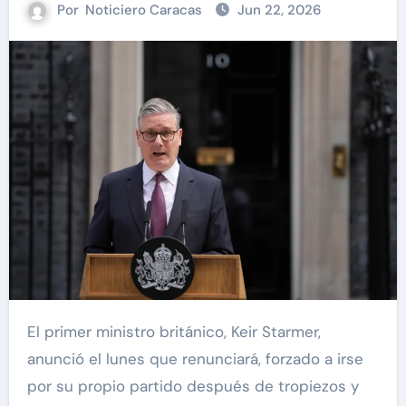
Por
Noticiero Caracas
Jun 22, 2026
El primer ministro británico, Keir Starmer,
anunció el lunes que renunciará, forzado a irse
por su propio partido después de tropiezos y