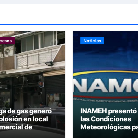
cesos
Noticias
ga de gas generó
INAMEH presentó
plosión en local
las Condiciones
mercial de
Meteorológicas p
acao
las próximas 24