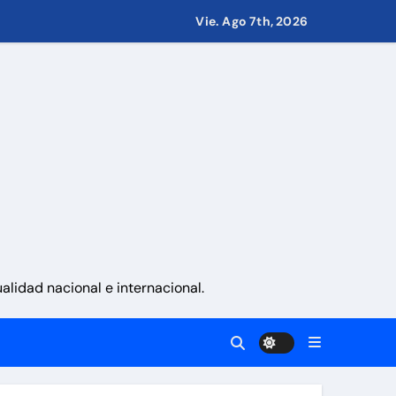
Vie. Ago 7th, 2026
ernes 7 de agosto 2026
res afectados por los terremotos
rededor de 420.000 barriles diarios
lidad nacional e internacional.