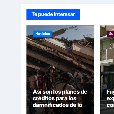
Te puede interesar
Noticias
Su
Así son los planes de
Fu
créditos para los
ex
damnificados de los
co
terremotos
Ch