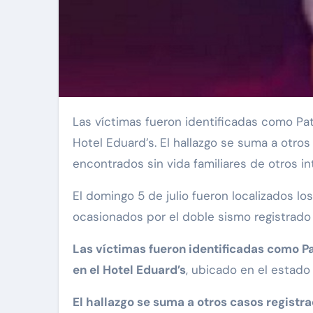
Las víctimas fueron identificadas como Patricia Salazar, esposa de Alfonzo, y Eliana Alfonzo, su hija, quienes se encontraban hospedadas en el
Hotel Eduard’s. El hallazgo se suma a otro
encontrados sin vida familiares de otros i
El domingo 5 de julio fueron localizados lo
ocasionados por el doble sismo registrado 
Las víctimas fueron identificadas como Pa
en el Hotel Eduard’s
, ubicado en el estado
El hallazgo se suma a otros casos regist